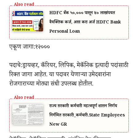
HDFC बँक ₹५०,००० पासून ₹४० लाखांपर्यंत
वैयक्तिक कर्ज, असा करा अर्ज HDFC Bank
Personal Loan
एकूण जागा:१२०००
पदाचे:ड्रायव्हर, कॅरियर, लिपिक, मेकॅनिक इत्यादी पदांसाठी
रिक्त जागा आहेत. या पदावर येणाऱ्या उमेदवारांना
रोजगाराच्या मोठ्या संधी उपलब्ध होतील.
राज्य सरकारी कर्मचारी महत्वपूर्ण शासन निर्णय
निर्गमित सरकारी_कर्मचारी.State Employees
New GR