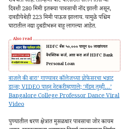
शक्यता आहे. ताम्हिणी घाट परिसरात सलग तिसऱ्या
दिवशी 280 मिमी इतक्या पावसाची नोंद झाली असून,
दावडी येथेही 223 मिमी पाऊस झालाय. यामुळे पश्चिम
घाटातील नद्या दुथडी भरून वाहू लागल्या आहेत.
HDFC बँक ₹५०,००० पासून ₹४० लाखांपर्यंत
वैयक्तिक कर्ज, असा करा अर्ज HDFC Bank
Personal Loan
वाजले की बारा’ गाण्यावर कॉलेजच्या प्रोफेसरचा भन्नाट
डान्स; VIDEO पाहून नेटकरी म्हणाले; ‘मॅडम तुम्ही…’
Bangalore College Professor Dance Viral
Video
पुण्यातील धरण क्षेत्रात मुसळधार पावसाचा जोर कायम