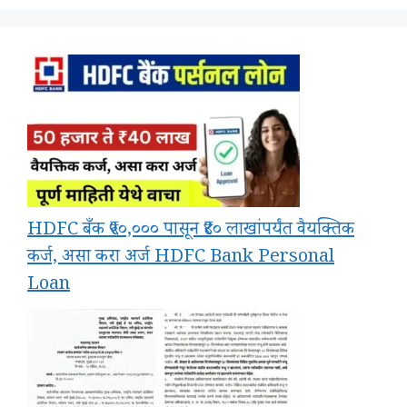
HDFC बँक ₹५०,००० पासून ₹४० लाखांपर्यंत वैयक्तिक
कर्ज, असा करा अर्ज HDFC Bank Personal
Loan