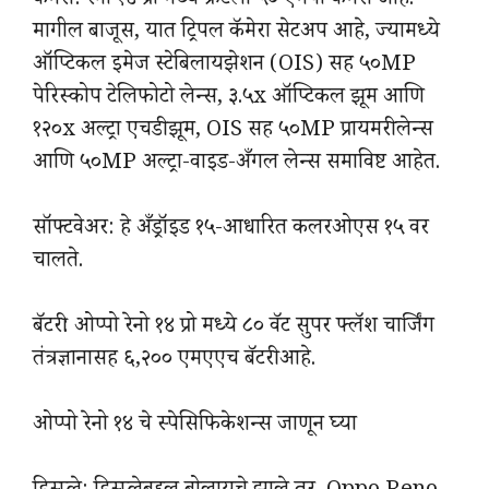
कॅमेरा: रेनो १४ प्रो मध्ये फ्रंटला ५० एमपी कॅमेरा आहे.
मागील बाजूस, यात ट्रिपल कॅमेरा सेटअप आहे, ज्यामध्ये
ऑप्टिकल इमेज स्टेबिलायझेशन (OIS) सह ५०MP
पेरिस्कोप टेलिफोटो लेन्स, ३.५x ऑप्टिकल झूम आणि
१२०x अल्ट्रा एचडी झूम, OIS सह ५०MP प्रायमरी लेन्स
आणि ५०MP अल्ट्रा-वाइड-अँगल लेन्स समाविष्ट आहेत.
सॉफ्टवेअर: हे अँड्रॉइड १५-आधारित कलरओएस १५ वर
चालते.
बॅटरी: ओप्पो रेनो १४ प्रो मध्ये ८० वॅट सुपर फ्लॅश चार्जिंग
तंत्रज्ञानासह ६,२०० एमएएच बॅटरी आहे.
ओप्पो रेनो १४ चे स्पेसिफिकेशन्स जाणून घ्या