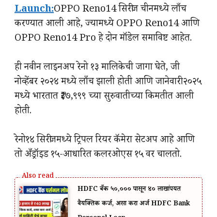
Launch:
OPPO Reno14 सिरीज चीनमध्ये लाँच
करण्यात आली आहे, ज्यामध्ये OPPO Reno14 आणि
OPPO Reno14 Pro हे दोन मॉडेल समाविष्ट आहेत.
ही नवीन लाइनअप रेनो १३ मालिकेची जागा घेते, जी
नोव्हेंबर २०२४ मध्ये लाँच झाली होती आणि जानेवारी २०२५
मध्ये भारतात ₹३७,९९९ च्या सुरुवातीच्या किमतीत आली
होती.
रेनो१४ सिरीजमध्ये ट्रिपल रियर कॅमेरा सेटअप आहे आणि
तो अँड्रॉइड १५-आधारित कलरओएस १५ वर चालतो.
HDFC बँक ₹५०,००० पासून ₹४० लाखांपर्यंत
वैयक्तिक कर्ज, असा करा अर्ज HDFC Bank