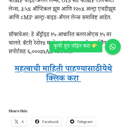
५०MP वाइड-अँगल लेन्स, OIS सह ५०MP टेलिफोटो
लेन्स, ३.५x ऑप्टिकल झूम आणि १२०x अल्ट्रा एचडी झूम
आणि ८MP अल्ट्रा-वाइड-अँगल लेन्स समाविष्ट आहेत.
सॉफ्टवेअर: हे अँड्रॉइड १५-आधारित कलरओएस १५ वर
चालते. बॅटरी: रेनो१४ मध्ये ८०W सुपर फ्लॅश चार्जिंग
सपोर्टसह ६,०००mAh बॅटरी आहे.
महत्वाची माहिती पाहण्यासाठी येथे
क्लिक करा
Share this:
X
Facebook
Telegram