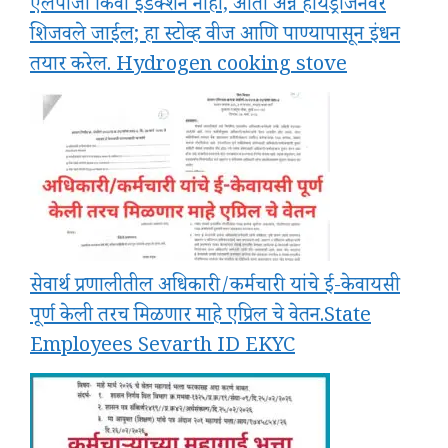
एलपीजी किंवा इंडक्शन नाही, आता अन्न हायड्रोजनवर
शिजवले जाईल; हा स्टोव्ह वीज आणि पाण्यापासून इंधन
तयार करेल. Hydrogen cooking stove
सेवार्थ प्रणालीतील अधिकारी/कर्मचारी यांचे ई-केवायसी
पूर्ण केली तरच मिळणार माहे एप्रिल चे वेतन.State
Employees Sevarth ID EKYC