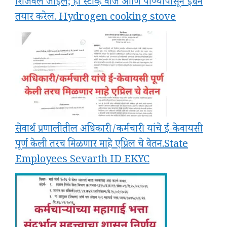
शिजवले जाईल; हा स्टोव्ह वीज आणि पाण्यापासून इंधन
तयार करेल. Hydrogen cooking stove
सेवार्थ प्रणालीतील अधिकारी/कर्मचारी यांचे ई-केवायसी
पूर्ण केली तरच मिळणार माहे एप्रिल चे वेतन.State
Employees Sevarth ID EKYC