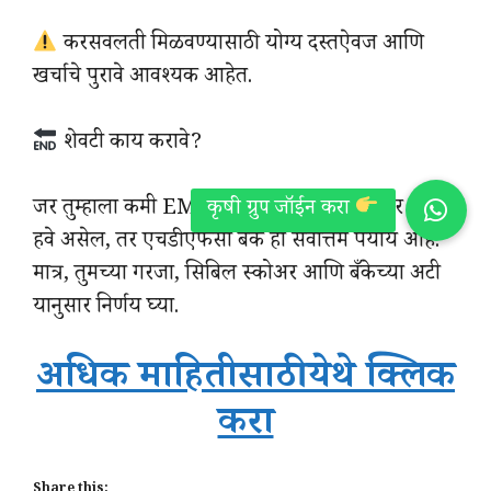
करसवलती मिळवण्यासाठी योग्य दस्तऐवज आणि
खर्चाचे पुरावे आवश्यक आहेत.
शेवटी काय करावे?
जर तुम्हाला कमी EMI आणि व्याजदरासह लवकर लोन
हवे असेल, तर एचडीएफसी बँक हा सर्वोत्तम पर्याय आहे.
मात्र, तुमच्या गरजा, सिबिल स्कोअर आणि बँकेच्या अटी
यानुसार निर्णय घ्या.
अधिक माहितीसाठी येथे क्लिक
करा
Share this: