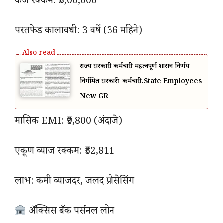
कर्ज रक्कम: ₹3,00,000
परतफेड कालावधी: 3 वर्षे (36 महिने)
राज्य सरकारी कर्मचारी महत्वपूर्ण शासन निर्णय
निर्गमित सरकारी_कर्मचारी.State Employees
New GR
मासिक EMI: ₹9,800 (अंदाजे)
एकूण व्याज रक्कम: ₹52,811
लाभ: कमी व्याजदर, जलद प्रोसेसिंग
अ‍ॅक्सिस बँक पर्सनल लोन