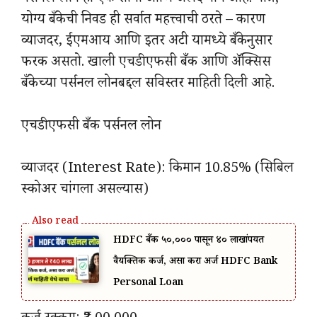
पर्सनल लोन हा एक सोपा आणि जलद मार्ग आहे. मात्र,
योग्य बँकेची निवड ही सर्वात महत्त्वाची ठरते – कारण
व्याजदर, ईएमआय आणि इतर अटी यामध्ये बँकेनुसार
फरक असतो. खाली एचडीएफसी बँक आणि अ‍ॅक्सिस
बँकेच्या पर्सनल लोनबद्दल सविस्तर माहिती दिली आहे.
एचडीएफसी बँक पर्सनल लोन
व्याजदर (Interest Rate): किमान 10.85% (सिबिल
स्कोअर चांगला असल्यास)
HDFC बँक ₹५०,००० पासून ₹४० लाखांपर्यंत
वैयक्तिक कर्ज, असा करा अर्ज HDFC Bank
Personal Loan