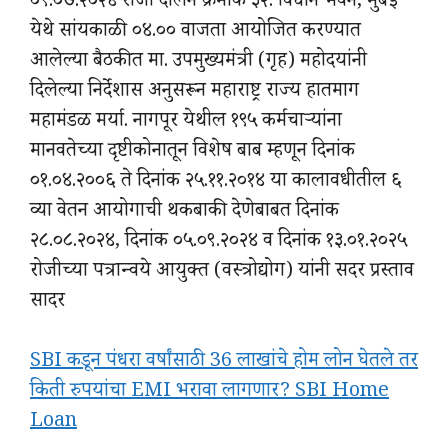
०९.०७.२०२४ रोजी दालन क्रमांक ३२. विधान भवन, मुंबई
येथे सांयकाळी ०४.०० वाजता आयोजित करण्यात
आलेल्या बैठकीत मा. उपमुख्यमंत्री (गृह) महोदयांनी
दिलेल्या निर्देशास अनुसरून महाराष्ट्र राज्य हातमाग
महामंडळ मर्या. नागपूर येथील १९५ कर्मचाऱ्यांना
मानवतेच्या दृष्टीकोनातून विशेष बाब म्हणून दिनांक
०१.०४.२००६ ते दिनांक २५.११.२०१४ या कालावधीतील ६
व्या वेतन आयोगाची थकबाकी देणेबाबत दिनांक
२८.०८.२०२४, दिनांक ०५.०९.२०२४ व दिनांक १३.०१.२०२५
रोजीच्या पत्रान्वये आयुक्त (वस्त्रोद्योग) यांनी सदर प्रस्ताव
सादर
SBI कडून पंधरा वर्षांसाठी 36 लाखांचे होम लोन घेतले तर
किती रुपयांचा EMI भरावा लागणार? SBI Home
Loan