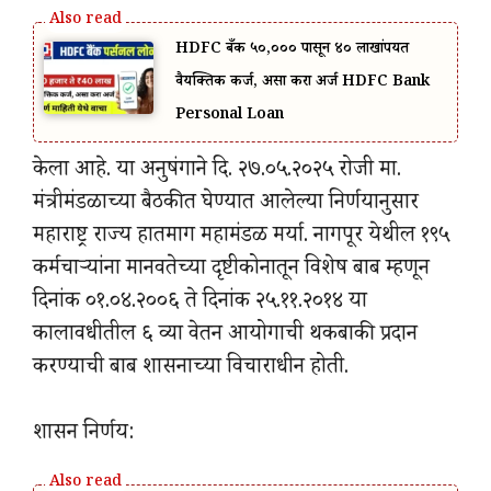
HDFC बँक ₹५०,००० पासून ₹४० लाखांपर्यंत
वैयक्तिक कर्ज, असा करा अर्ज HDFC Bank
Personal Loan
केला आहे. या अनुषंगाने दि. २७.०५.२०२५ रोजी मा.
मंत्रीमंडळाच्या बैठकीत घेण्यात आलेल्या निर्णयानुसार
महाराष्ट्र राज्य हातमाग महामंडळ मर्या. नागपूर येथील १९५
कर्मचाऱ्यांना मानवतेच्या दृष्टीकोनातून विशेष बाब म्हणून
दिनांक ०१.०४.२००६ ते दिनांक २५.११.२०१४ या
कालावधीतील ६ व्या वेतन आयोगाची थकबाकी प्रदान
करण्याची बाब शासनाच्या विचाराधीन होती.
शासन निर्णय: