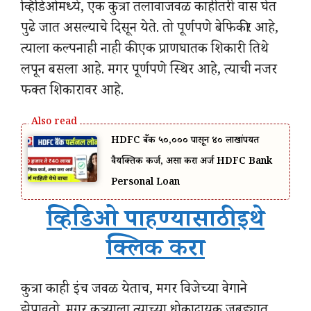
व्हिडिओमध्ये, एक कुत्रा तलावाजवळ काहीतरी वास घेत
पुढे जात असल्याचे दिसून येते. तो पूर्णपणे बेफिकीर आहे,
त्याला कल्पनाही नाही की एक प्राणघातक शिकारी तिथे
लपून बसला आहे. मगर पूर्णपणे स्थिर आहे, त्याची नजर
फक्त शिकारावर आहे.
HDFC बँक ₹५०,००० पासून ₹४० लाखांपर्यंत
वैयक्तिक कर्ज, असा करा अर्ज HDFC Bank
Personal Loan
व्हिडिओ पाहण्यासाठी इथे
क्लिक करा
कुत्रा काही इंच जवळ येताच, मगर विजेच्या वेगाने