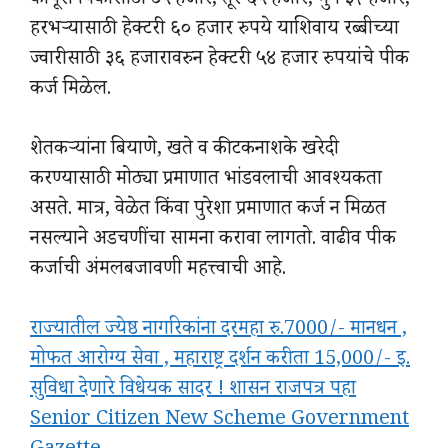
कापूस पिकासाठी ८५ हजार, तूर ६५ हजार, मुग ३२ हजार,
हरभऱ्यासाठी हेक्टरी ६० हजार रुपये याशिवाय रब्बीच्या
ज्वारीसाठी ३६ हजारावरुन हेक्टरी ५४ हजार रुपयांचे पीक
कर्ज मिळेल.
शेतकऱ्यांना बियाणे, खते व कीटकनाशके खरेदी
करण्यासाठी मोठ्या प्रमाणात भांडवलाची आवश्यकता
असते. मात्र, वेळेत किंवा पुरेशा प्रमाणात कर्ज न मिळत
नसल्याने अडचणींचा सामना करावा लागतो. वाढीव पीक
कर्जाची अंमलबजावणी महत्त्वाची आहे.
राज्यातील ज्येष्ठ नागरिकांना दरमहा रु.7000/- मानधन ,
मोफत आरोग्य सेवा , महाराष्ट्र दर्शन करीता 15,000/- इ.
सुविधा देणारे विधेयक सादर ! शासन राजपत्र पहा
Senior Citizen New Scheme Government