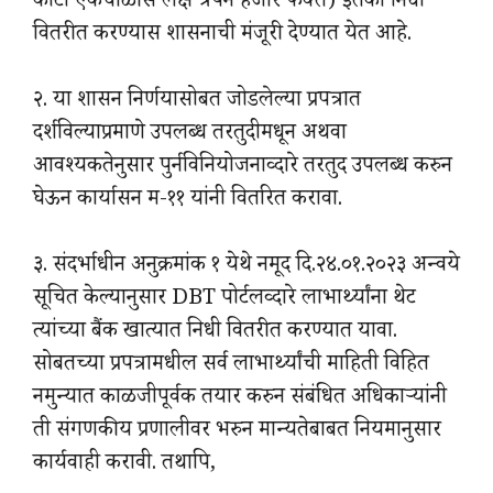
कोटी एकेचाळीस लक्ष त्रेपन हजार फक्त) इतका निधी
वितरीत करण्यास शासनाची मंजूरी देण्यात येत आहे.
२. या शासन निर्णयासोबत जोडलेल्या प्रपत्रात
दर्शविल्याप्रमाणे उपलब्ध तरतुदीमधून अथवा
आवश्यकतेनुसार पुर्नविनियोजनाव्दारे तरतुद उपलब्ध करुन
घेऊन कार्यासन म-११ यांनी वितरित करावा.
३. संदर्भाधीन अनुक्रमांक १ येथे नमूद दि.२४.०१.२०२३ अन्वये
सूचित केल्यानुसार DBT पोर्टलव्दारे लाभार्थ्यांना थेट
त्यांच्या बैंक खात्यात निधी वितरीत करण्यात यावा.
सोबतच्या प्रपत्रामधील सर्व लाभार्थ्यांची माहिती विहित
नमुन्यात काळजीपूर्वक तयार करुन संबंधित अधिकाऱ्यांनी
ती संगणकीय प्रणालीवर भरुन मान्यतेबाबत नियमानुसार
कार्यवाही करावी. तथापि,