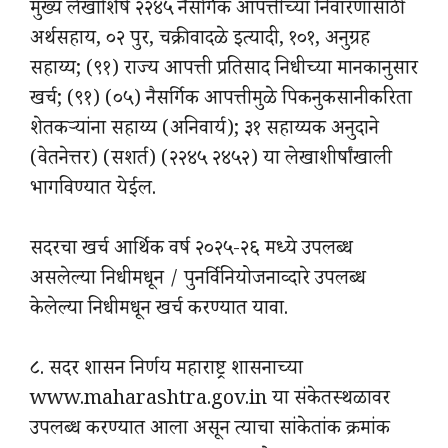
मुख्य लेखाशिर्ष २२४५ नैसर्गिक आपत्तीच्या निवारणासाठी
अर्थसहाय, ०२ पुर, चक्रीवादळे इत्यादी, १०१, अनुग्रह
सहाय्य; (९१) राज्य आपत्ती प्रतिसाद निधीच्या मानकानुसार
खर्च; (९१) (०५) नैसर्गिक आपत्तीमुळे पिकनुकसानीकरिता
शेतकऱ्यांना सहाय्य (अनिवार्य); ३१ सहाय्यक अनुदाने
(वेतनेत्तर) (सशर्त) (२२४५ २४५२) या लेखाशीर्षांखाली
भागविण्यात येईल.
सदरचा खर्च आर्थिक वर्ष २०२५-२६ मध्ये उपलब्ध
असलेल्या निधीमधून / पुनर्विनियोजनाव्दारे उपलब्ध
केलेल्या निधीमधून खर्च करण्यात यावा.
८. सदर शासन निर्णय महाराष्ट्र शासनाच्या
www.maharashtra.gov.in या संकेतस्थळावर
उपलब्ध करण्यात आला असून त्याचा सांकेतांक क्रमांक