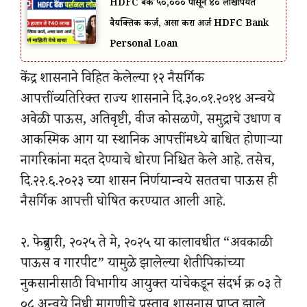
HDFC बँक ₹५०,००० पासून ₹४० लाखांपर्यंत
वैयक्तिक कर्ज, असा करा अर्ज HDFC Bank
Personal Loan
केंद्र शासनाने विहित केलेल्या १२ नैसर्गिक
आपत्तींव्यतिरिक्त राज्य शासनाने दि.३०.०१.२०१४ अन्वये
अवेळी पाऊस, अतिवृष्टी, वीज कोसळणे, समुद्राचे उधाण व
आकस्मिक आग या स्थानिक आपत्तींमध्ये बाधित होणाऱ्या
नागरिकांना मदत देण्याचे धोरण निश्चित केले आहे. तसेच,
दि.२२.६.२०२३ च्या शासन निर्णयान्वये सततचा पाऊस ही
नैसर्गिक आपत्ती घोषित करण्यात आली आहे.
२. फेब्रुवारी, २०२५ ते मे, २०२५ या कालावधीत “अवकाळी
पाऊस व गारपीट” यामुळे झालेल्या शेतीपिकांच्या
नुकसानीसाठी विभागीय आयुक्त यांचेकडून संदर्भ क्र ०३ ते
०८ अन्वये निधी मागणीचे प्रस्ताव शासनास प्राप्त झाले